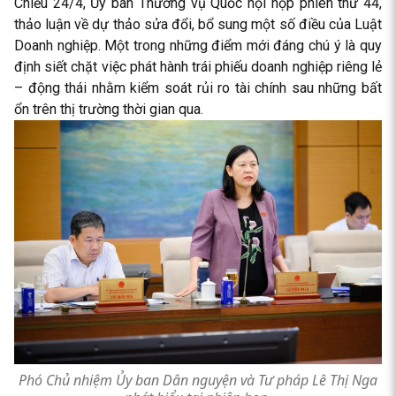
Chiều 24/4, Ủy ban Thường vụ Quốc hội họp phiên thứ 44,
thảo luận về dự thảo sửa đổi, bổ sung một số điều của Luật
Doanh nghiệp. Một trong những điểm mới đáng chú ý là quy
định siết chặt việc phát hành trái phiếu doanh nghiệp riêng lẻ
– động thái nhằm kiểm soát rủi ro tài chính sau những bất
ổn trên thị trường thời gian qua.
Phó Chủ nhiệm Ủy ban Dân nguyện và Tư pháp Lê Thị Nga