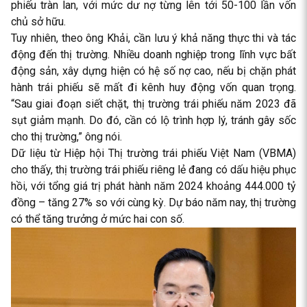
phiếu tràn lan, với mức dư nợ từng lên tới 50-100 lần vốn
chủ sở hữu.
Tuy nhiên, theo ông Khải, cần lưu ý khả năng thực thi và tác
động đến thị trường. Nhiều doanh nghiệp trong lĩnh vực bất
động sản, xây dựng hiện có hệ số nợ cao, nếu bị chặn phát
hành trái phiếu sẽ mất đi kênh huy động vốn quan trọng.
“Sau giai đoạn siết chặt, thị trường trái phiếu năm 2023 đã
sụt giảm mạnh. Do đó, cần có lộ trình hợp lý, tránh gây sốc
cho thị trường,” ông nói.
Dữ liệu từ Hiệp hội Thị trường trái phiếu Việt Nam (VBMA)
cho thấy, thị trường trái phiếu riêng lẻ đang có dấu hiệu phục
hồi, với tổng giá trị phát hành năm 2024 khoảng 444.000 tỷ
đồng – tăng 27% so với cùng kỳ. Dự báo năm nay, thị trường
có thể tăng trưởng ở mức hai con số.