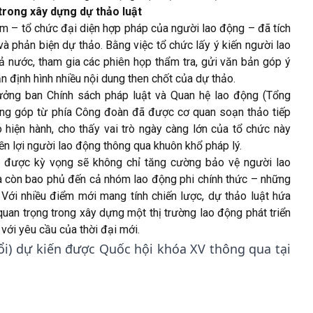
trong xây dựng dự thảo luật
 – tổ chức đại diện hợp pháp của người lao động – đã tích
và phản biện dự thảo. Bằng việc tổ chức lấy ý kiến người lao
 nước, tham gia các phiên họp thẩm tra, gửi văn bản góp ý
 định hình nhiều nội dung then chốt của dự thảo.
ưởng ban Chính sách pháp luật và Quan hệ lao động (Tổng
óng góp từ phía Công đoàn đã được cơ quan soạn thảo tiếp
o hiện hành, cho thấy vai trò ngày càng lớn của tổ chức này
ền lợi người lao động thông qua khuôn khổ pháp lý.
) được kỳ vọng sẽ không chỉ tăng cường bảo vệ người lao
à còn bao phủ đến cả nhóm lao động phi chính thức – những
 Với nhiều điểm mới mang tính chiến lược, dự thảo luật hứa
quan trọng trong xây dựng một thị trường lao động phát triển
với yêu cầu của thời đại mới.
ổi) dự kiến được Quốc hội khóa XV thông qua tại