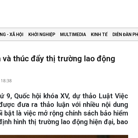
NG - XÃ HỘI
KHỞI NGHIỆP
MULTIMEDIA
KINH TẾ
DIỄN ĐÀN PH
 và thúc đẩy thị trường lao động
 18:38
hứ 9, Quốc hội khóa XV, dự thảo Luật Việc
 được đưa ra thảo luận với nhiều nội dung
i bật là việc mở rộng chính sách bảo hiểm
ịnh hình thị trường lao động hiện đại, bao