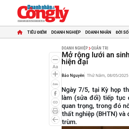
TIÊU ĐIỂM
DOANH NGHIỆP
DOANH NHÂN
ĐỜI SỐ
DOANH NGHIỆP
QUẢN TRỊ
Mở rộng lưới an sinh
hiện đại
Thứ Năm, 08/05/2025
Bảo Nguyên
Ngày 7/5, tại Kỳ họp t
làm (sửa đổi) tiếp tục
quan trọng, trong đó nổ
thất nghiệp (BHTN) và đ
trùm.