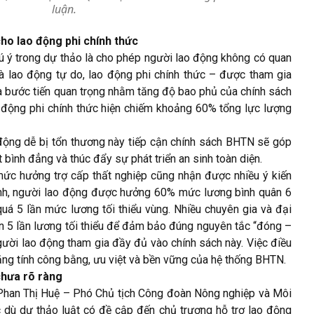
luận.
ho lao động phi chính thức
 ý trong dự thảo là cho phép người lao động không có quan
à lao động tự do, lao động phi chính thức – được tham gia
à bước tiến quan trọng nhằm tăng độ bao phủ của chính sách
ao động phi chính thức hiện chiếm khoảng 60% tổng lực lượng
động dễ bị tổn thương này tiếp cận chính sách BHTN sẽ góp
t bình đẳng và thúc đẩy sự phát triển an sinh toàn diện.
mức hưởng trợ cấp thất nghiệp cũng nhận được nhiều ý kiến
ành, người lao động được hưởng 60% mức lương bình quân 6
quá 5 lần mức lương tối thiểu vùng. Nhiều chuyên gia và đại
ần 5 lần lương tối thiểu để đảm bảo đúng nguyên tắc “đóng –
gười lao động tham gia đầy đủ vào chính sách này. Việc điều
ăng tính công bằng, ưu việt và bền vững của hệ thống BHTN.
chưa rõ ràng
à Phan Thị Huệ – Phó Chủ tịch Công đoàn Nông nghiệp và Môi
 dù dự thảo luật có đề cập đến chủ trương hỗ trợ lao động