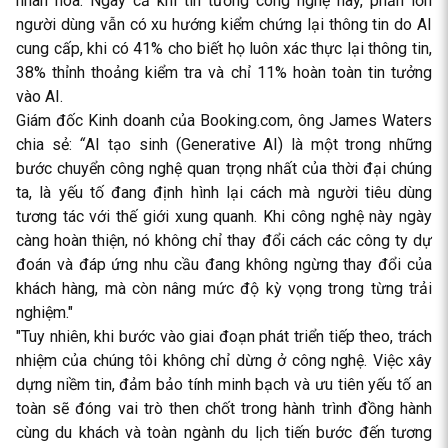
nhân hóa. Ngay cả khi tin tưởng công nghệ này, phần lớn
người dùng vẫn có xu hướng kiểm chứng lại thông tin do AI
cung cấp, khi có 41% cho biết họ luôn xác thực lại thông tin,
38% thỉnh thoảng kiểm tra và chỉ 11% hoàn toàn tin tưởng
vào AI.
Giám đốc Kinh doanh của Booking.com, ông James Waters
chia sẻ:
“
AI tạo sinh (Generative AI) là một trong những
bước chuyển công nghệ quan trọng nhất của thời đại chúng
ta, là yếu tố đang định hình lại cách mà người tiêu dùng
tương tác với thế giới xung quanh. Khi công nghệ này ngày
càng hoàn thiện, nó không chỉ thay đổi cách các công ty dự
đoán và đáp ứng nhu cầu đang không ngừng thay đổi của
khách hàng, mà còn nâng mức độ kỳ vọng trong từng trải
nghiệm."
"Tuy nhiên, khi bước vào giai đoạn phát triển tiếp theo, trách
nhiệm của chúng tôi không chỉ dừng ở công nghệ. Việc xây
dựng niềm tin, đảm bảo tính minh bạch và ưu tiên yếu tố an
toàn sẽ đóng vai trò then chốt trong hành trình đồng hành
cùng du khách và toàn ngành du lịch tiến bước đến tương