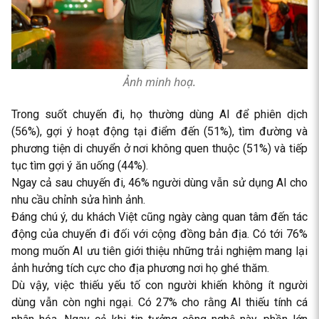
Ảnh minh hoạ.
Trong suốt chuyến đi, họ thường dùng AI để phiên dịch
(56%), gợi ý hoạt động tại điểm đến (51%), tìm đường và
phương tiện di chuyển ở nơi không quen thuộc (51%) và tiếp
tục tìm gợi ý ăn uống (44%).
Ngay cả sau chuyến đi, 46% người dùng vẫn sử dụng AI cho
nhu cầu chỉnh sửa hình ảnh.
Đáng chú ý, du khách Việt cũng ngày càng quan tâm đến tác
động của chuyến đi đối với cộng đồng bản địa. Có tới 76%
mong muốn AI ưu tiên giới thiệu những trải nghiệm mang lại
ảnh hưởng tích cực cho địa phương nơi họ ghé thăm.
Dù vậy, việc thiếu yếu tố con người khiến không ít người
dùng vẫn còn nghi ngại. Có 27% cho rằng AI thiếu tính cá