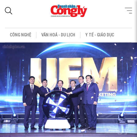
CÔNG NGHỆ
VĂN HOÁ - DU LỊCH
Y TẾ - GIÁO DỤC