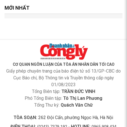
MỚI NHẤT
CƠ QUAN NGÔN LUẬN CỦA TÒA ÁN NHÂN DÂN TỐI CAO
Giấy phép chuyên trang của báo điện tử số 13/GP-CBC do
Cục Báo chí, Bộ Thông tin và Truyền thông cấp ngày
01/08/2023
Tổng Biên tập:
TRẦN ĐỨC VINH
Phó Tổng Biên tập:
Tô Thị Lan Phương
Tổng Thư ký:
Quách Văn Chữ
TÒA SOẠN:
262 Đội Cấn, phường Ngọc Hà, Hà Nội
ĐIỆN THOẠI:
HOTLINE:
(0243) 7379 192 -
0965 908 434