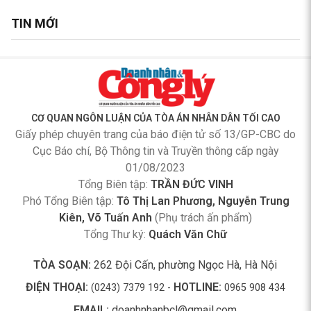
TIN MỚI
CƠ QUAN NGÔN LUẬN CỦA TÒA ÁN NHÂN DÂN TỐI CAO
Giấy phép chuyên trang của báo điện tử số 13/GP-CBC do
Cục Báo chí, Bộ Thông tin và Truyền thông cấp ngày
01/08/2023
Tổng Biên tập:
TRẦN ĐỨC VINH
Phó Tổng Biên tập:
Tô Thị Lan Phương, Nguyễn Trung
Kiên, Võ Tuấn Anh
(Phụ trách ấn phẩm)
Tổng Thư ký:
Quách Văn Chữ
TÒA SOẠN:
262 Đội Cấn, phường Ngọc Hà, Hà Nội
ĐIỆN THOẠI:
HOTLINE:
(0243) 7379 192 -
0965 908 434
EMAIL:
doanhnhanbcl@gmail.com