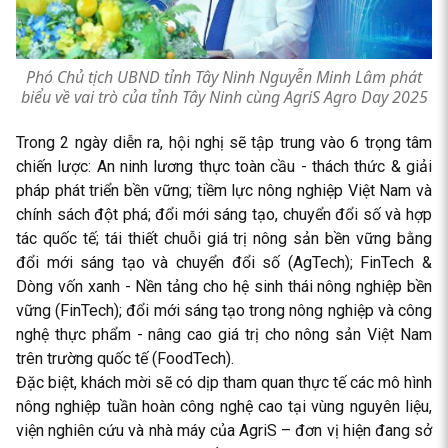
Phó Chủ tịch UBND tỉnh Tây Ninh Nguyễn Minh Lâm phát
biểu về vai trò của tỉnh Tây Ninh cùng AgriS Agro Day 2025
Trong 2 ngày diễn ra, hội nghị sẽ tập trung vào 6 trọng tâm
chiến lược: An ninh lương thực toàn cầu - thách thức & giải
pháp phát triển bền vững; tiềm lực nông nghiệp Việt Nam và
chính sách đột phá; đổi mới sáng tạo, chuyển đổi số và hợp
tác quốc tế; tái thiết chuỗi giá trị nông sản bền vững bằng
đổi mới sáng tạo và chuyển đổi số (AgTech); FinTech &
Dòng vốn xanh - Nền tảng cho hệ sinh thái nông nghiệp bền
vững (FinTech); đổi mới sáng tạo trong nông nghiệp và công
nghệ thực phẩm - nâng cao giá trị cho nông sản Việt Nam
trên trường quốc tế (FoodTech).
Đặc biệt, khách mời sẽ có dịp tham quan thực tế các mô hình
nông nghiệp tuần hoàn công nghệ cao tại vùng nguyên liệu,
viện nghiên cứu và nhà máy của AgriS – đơn vị hiện đang sở