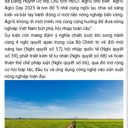
Bà Đặng Huỳnh Ức My, Chủ tịch HĐQT AgriS cho biết: “AgriS
Agro Day 2025 là nơi để '5 nhà' cùng ngồi lại, chia sẻ sáng
kiến và bắt tay hành động vì một nền nông nghiệp bền vững.
AgriS không đi một mình, mà cùng cộng hưởng để đưa nông
nghiệp Việt Nam bứt phá, hội nhập toàn cầu”.
Sự kiện còn mang đậm ý nghĩa chiến lược khi song hành
cùng 4 nghị quyết quan trọng của Bộ Chính trị về đổi mới
sáng tạo (Nghị quyết số 57), hội nhập quốc tế (Nghị quyết
số 59), phát triển kinh tế tư nhân (Nghị quyết số 68) và hoàn
thiện thể chế pháp luật (Nghị quyết số 66), qua đó mở rộng
cơ hội hợp tác, đầu tư và ứng dụng công nghệ vào sản xuất
nông nghiệp hiện đại.