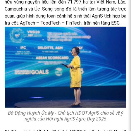
hữu vùng nguyên liệu lên đến 71.797 ha tại Việt Nam, Lào,
Campuchia và Úc. Song song đó là triển lãm tương tác trực
quan, giúp hình dung toàn cảnh hệ sinh thái AgriS tích hợp ba
trụ cột: AgTech – FoodTech – FinTech, trên nền tảng ESG.
Bà Đặng Huỳnh Ức My - Chủ tịch HĐQT AgriS chia sẻ về ý
nghĩa của Hội nghị AgriS Agro Day 2025