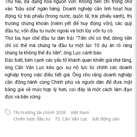
Thứ hai, đa dạng hóa nguồn vốn: Không nên chỉ trông chờ
vào "bầu sữa" ngân hàng. Doanh nghiệp cần linh hoạt huy
động từ trái phiếu (trong nước, quốc tế, trái phiếu xanh), thị
trường chứng khoán (niêm yết để huy động vốn), các quỹ
đầu tư, vốn đầu tư nước ngoài và tích lũy vốn tự có.
Thứ ba, hạn chế đầu tư dàn trải: "Tiền chỉ có thế, dòng tiền
chỉ có thế mà chúng ta đầu tư một lúc 10 dự án rõ ràng
chúng ta không thể đủ tiền", ông Lực cảnh báo.
Đặc biệt, bên cạnh các yếu tố khách quan khiến giá nhà tăng,
ông Cấn Văn Lực kêu gọi sự nỗ lực từ chính các doanh
nghiệp trong việc điều tiết giá. Ông cho rằng doanh nghiệp
cần đồng hành cùng Chính phủ và người dân để đưa mặt
bằng giá về mức hợp lý hơn, coi đây là một cách làm đạo
đức và bền vững.
Thị trường tài chính 2026
Việt Nam
Chiến lược đầu tư
TS. Cấn Văn Lực
bất động sản