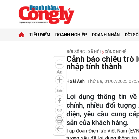
TIÊU ĐIỂM
DOANH NGHIỆP
DOANH NHÂN
ĐỜI SỐ
ĐỜI SỐNG - XÃ HỘI
CÔNG NGHỆ
Cảnh báo chiêu trò 
nhập tỉnh thành
Thứ Ba, 01/07/2025 07:5
Hoài Anh
Lợi dụng thông tin về
chính, nhiều đối tượng
điện, yêu cầu cung cấ
sản của khách hàng.
Tập đoàn Điện lực Việt Nam (EVN) 
tượng xấu đã lợi dụng thông tin 