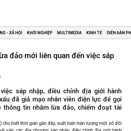
NG - XÃ HỘI
KHỞI NGHIỆP
MULTIMEDIA
KINH TẾ
DIỄN ĐÀN PH
lừa đảo mới liên quan đến việc sáp
9
 việc sáp nhập, điều chỉnh địa giới hành
 xấu đã giả mạo nhân viên điện lực để gọi
p thông tin nhằm lừa đảo, chiếm đoạt tài
cho biết thời gian gần đây, xuất hiện hiện tượng một số đối
về việc các địa phương sáp nhập, điều chỉnh địa giới hành