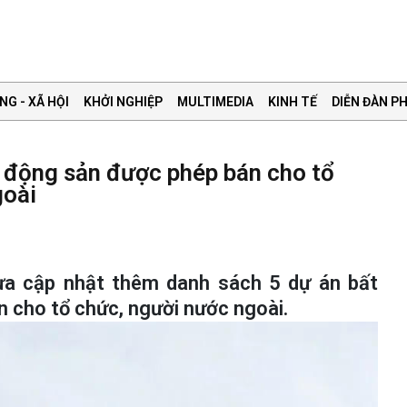
NG - XÃ HỘI
KHỞI NGHIỆP
MULTIMEDIA
KINH TẾ
DIỄN ĐÀN PH
 động sản được phép bán cho tổ
goài
ừa cập nhật thêm danh sách 5 dự án bất
 cho tổ chức, người nước ngoài.