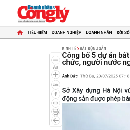
TIÊU ĐIỂM
DOANH NGHIỆP
DOANH NHÂN
ĐỜI SỐ
KINH TẾ
BẤT ĐỘNG SẢN
Công bố 5 dự án bất
chức, người nước n
Thứ Ba, 29/07/2025 07:18
Anh Đức
Sở Xây dựng Hà Nội v
động sản được phép bán