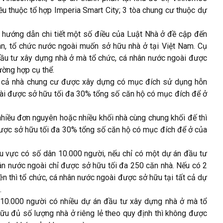
u thuộc tổ hợp Imperia Smart City; 3 tòa chung cư thuộc dự
 hướng dẫn chi tiết một số điều của Luật Nhà ở đề cập đến
hân, tổ chức nước ngoài muốn sở hữu nhà ở tại Việt Nam. Cụ
đầu tư xây dựng nhà ở mà tổ chức, cá nhân nước ngoài được
ường hợp cụ thể.
kể cả nhà chung cư được xây dựng có mục đích sử dụng hỗn
oài được sở hữu tối đa 30% tổng số căn hộ có mục đích để ở
hiều đơn nguyên hoặc nhiều khối nhà cùng chung khối đế thì
được sở hữu tối đa 30% tổng số căn hộ có mục đích để ở của
khu vực có số dân 10.000 người, nếu chỉ có một dự án đầu tư
hân nước ngoài chỉ được sở hữu tối đa 250 căn nhà. Nếu có 2
ên thì tổ chức, cá nhân nước ngoài được sở hữu tại tất cả dự
.
 10.000 người có nhiều dự án đầu tư xây dựng nhà ở mà tổ
ữu đủ số lượng nhà ở riêng lẻ theo quy định thì không được