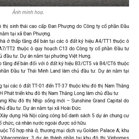
Ảnh minh hoạ.
ô thị sinh thái cao cấp Đan Phượng do Công ty cổ phần Đầu
 nằm tại xã Đan Phượng.
hà ở thấp tầng để bán tại các ô đất ký hiệu A4/TT1 thuộc ô
 A7/TT2 thuộc ô quy hoạch C13 do Công ty cổ phần Đầu tư
hủ đầu tư. Dự án nằm tại phường Việt Hưng.
o tầng để bán đối với ô đất ký hiệu B3/CT5 và B4/CT6 thuộc
phần Đầu tư Thái Minh Land làm chủ đầu tư. Dự án nằm tại
ng tại các ô đất TT-01 đến TT-37 thuộc khu đô thị Nam Thăng
H Phát triển khu đô thị Nam Thăng Long làm chủ đầu tư.
ựng Khu đô thị Nhịp sống mới – Sunshine Grand Capital do
hủ đầu tư. Dự án nằm tại xã Hoài Đức.
 Xây dựng Hà Nội cũng công bố danh sách 5 dự án chung cư
tổ chức, cá nhân nước ngoài được sở hữu.
huộc Tổ hợp nhà ở, thương mại dịch vụ Golden Palace A; khu
Vihacomplex; 3 dự án thành phần tại khu đô thị Vinhomes