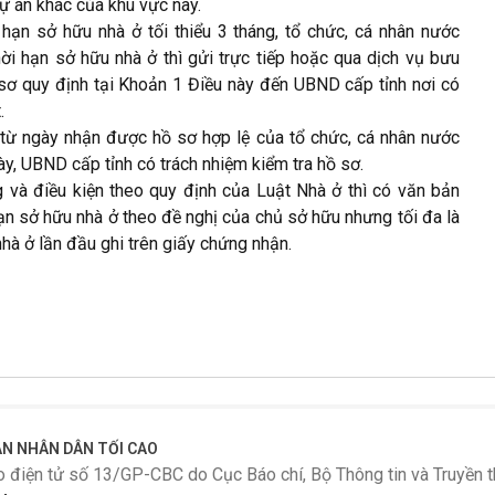
dự án khác của khu vực này.
 hạn sở hữu nhà ở tối thiểu 3 tháng, tổ chức, cá nhân nước
ời hạn sở hữu nhà ở thì gửi trực tiếp hoặc qua dịch vụ bưu
sơ quy định tại Khoản 1 Điều này đến UBND cấp tỉnh nơi có
.
 từ ngày nhận được hồ sơ hợp lệ của tổ chức, cá nhân nước
ày, UBND cấp tỉnh có trách nhiệm kiểm tra hồ sơ.
và điều kiện theo quy định của Luật Nhà ở thì có văn bản
ạn sở hữu nhà ở theo đề nghị của chủ sở hữu nhưng tối đa là
nhà ở lần đầu ghi trên giấy chứng nhận.
N NHÂN DÂN TỐI CAO
o điện tử số 13/GP-CBC do Cục Báo chí, Bộ Thông tin và Truyền