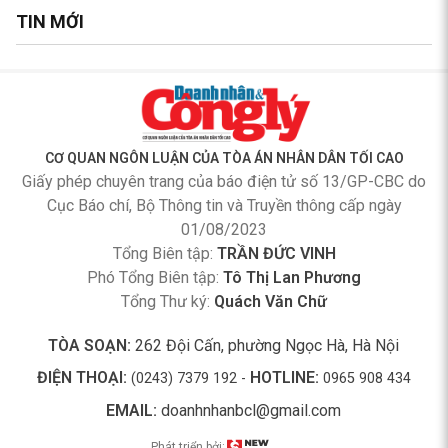
TIN MỚI
CƠ QUAN NGÔN LUẬN CỦA TÒA ÁN NHÂN DÂN TỐI CAO
Giấy phép chuyên trang của báo điện tử số 13/GP-CBC do
Cục Báo chí, Bộ Thông tin và Truyền thông cấp ngày
01/08/2023
Tổng Biên tập:
TRẦN ĐỨC VINH
Phó Tổng Biên tập:
Tô Thị Lan Phương
Tổng Thư ký:
Quách Văn Chữ
TÒA SOẠN:
262 Đội Cấn, phường Ngọc Hà, Hà Nội
ĐIỆN THOẠI:
HOTLINE:
(0243) 7379 192 -
0965 908 434
EMAIL:
doanhnhanbcl@gmail.com
Phát triển bởi: