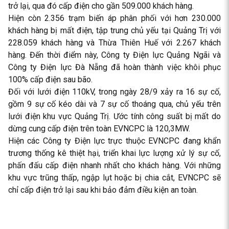
trở lại, qua đó cấp điện cho gần 509.000 khách hàng.
Hiện còn 2.356 trạm biến áp phân phối với hơn 230.000
khách hàng bị mất điện, tập trung chủ yếu tại Quảng Trị với
228.059 khách hàng và Thừa Thiên Huế với 2.267 khách
hàng. Đến thời điểm này, Công ty Điện lực Quảng Ngãi và
Công ty Điện lực Đà Nẵng đã hoàn thành việc khôi phục
100% cấp điện sau bão.
Đối với lưới điện 110kV, trong ngày 28/9 xảy ra 16 sự cố,
gồm 9 sự cố kéo dài và 7 sự cố thoáng qua, chủ yếu trên
lưới điện khu vực Quảng Trị. Ước tính công suất bị mất do
dừng cung cấp điện trên toàn EVNCPC là 120,3MW.
Hiện các Công ty Điện lực trực thuộc EVNCPC đang khẩn
trương thống kê thiệt hại, triển khai lực lượng xử lý sự cố,
phấn đấu cấp điện nhanh nhất cho khách hàng. Với những
khu vực trũng thấp, ngập lụt hoặc bị chia cắt, EVNCPC sẽ
chỉ cấp điện trở lại sau khi bảo đảm điều kiện an toàn.