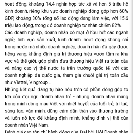
hoạt động, khoảng 14,4 nghìn hợp tác xã và hơn 5 triệu hộ
kinh doanh, riêng khu vực doanh nghiệp đóng góp hơn 60%
GDP, khoảng 30% tổng số lao động đang làm việc, với 15,6
triệu lao động, trong đó doanh nghiệp tư nhân chiếm 82%.
Các doanh nghiệp, doanh nhân có mặt ở hầu hết các ngành
nghề, lĩnh vực sản xuất, kinh doanh, hoạt động không chỉ
trong nước mà nhiều doanh nghiệp, doanh nhân đã gây được
tiếng vang, khẳng định giá trị thương hiệu vươn tầm ra khu
vực và thế giới, góp phần đưa thương hiệu Việt ra toàn cầu
và nâng cao vị thế nước ta trên trường quốc tế, với các
doanh nghiệp đa quốc gia, tham gia chuỗi giá trị toàn cầu
như Viettel, Vingroup…
Những kết quả đáng tự hào nêu trên có phần đóng góp to
lớn của đội ngũ doanh nhân trẻ - những doanh nhân mang
trong mình dòng máu Việt với nhiệt huyết của tuổi trẻ, trí tuệ,
sáng tạo, văn minh, dũng cảm dấn thân vào thương trường
và luôn nỗ lực để khẳng định mình, khẳng định vị thế của
doanh nhân Việt Nam.
Đánh giá cao tôn chỉ hành động của Đại hội Hội Doanh nhân