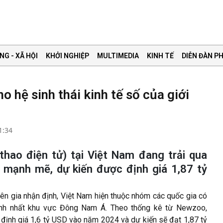
NG - XÃ HỘI
KHỞI NGHIỆP
MULTIMEDIA
KINH TẾ
DIỄN ĐÀN PH
o hệ sinh thái kinh tế số của giới
1:34
thao điện tử) tại Việt Nam đang trải qua
mạnh mẽ, dự kiến được định giá 1,87 tỷ
n gia nhận định, Việt Nam hiện thuộc nhóm các quốc gia có
anh nhất khu vực Đông Nam Á. Theo thống kê từ Newzoo,
ịnh giá 1,6 tỷ USD vào năm 2024 và dự kiến sẽ đạt 1,87 tỷ