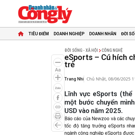
TIÊU ĐIỂM
DOANH NGHIỆP
DOANH NHÂN
ĐỜI SỐ
ĐỜI SỐNG - XÃ HỘI
CÔNG NGHỆ
eSports – Cú hích ch
trẻ
Chủ Nhật, 08/06/2025 1
Trang Nhi
Lĩnh vực eSports (thể 
một bước chuyển mình 
USD vào năm 2025.
Báo cáo của Newzoo và các chuyê
tốc độ tăng trưởng eSports nh
ngành công nghiệp eSports được đ