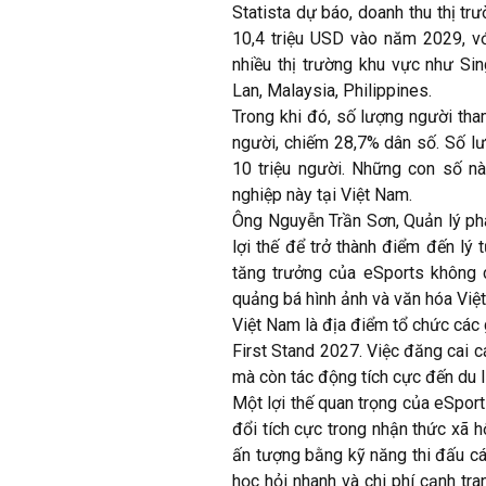
Statista dự báo, doanh thu thị t
10,4 triệu USD vào năm 2029, v
nhiều thị trường khu vực như Si
Lan, Malaysia, Philippines.
Trong khi đó, số lượng người tham 
người, chiếm 28,7% dân số. Số lư
10 triệu người. Những con số n
nghiệp này tại Việt Nam.
Ông Nguyễn Trần Sơn, Quản lý ph
lợi thế để trở thành điểm đến lý
tăng trưởng của eSports không c
quảng bá hình ảnh và văn hóa Việt r
Việt Nam là địa điểm tổ chức các
First Stand 2027. Việc đăng cai c
mà còn tác động tích cực đến du l
Một lợi thế quan trọng của eSpor
đổi tích cực trong nhận thức xã h
ấn tượng bằng kỹ năng thi đấu cá
học hỏi nhanh và chi phí cạnh tra