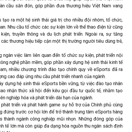
oàn cầu săn đón, góp phần đưa thương hiệu Việt Nam vang
 tạo ra một hệ sinh thái giá trị cho nhiều đội nhóm, tổ chức,
an. Nhu cầu tổ chức các sự kiện lớn về thể thao điện tử cũng
iện, truyền thông và du lịch phát triển. Ngoài ra, sự tăng
các thương hiệu tiếp cận một thị trường người tiêu dùng trẻ,
ngàn việc làm liên quan đến tổ chức sự kiện, phát triển nội
 công nghệ phần mềm, góp phần xây dựng hệ sinh thái kinh tế
am, nhiều chương trình đào tạo chính quy về eSports đã ra
ượng cao đáp ứng nhu cầu phát triển nhanh của ngành.
 dựng hệ sinh thái eSports bền vững, từ việc đào tạo nhân
cao nhận thức xã hội đến kêu gọi đầu tư quốc tế, nhằm tạo
 nghiệp hóa và phát triển dài hạn của ngành.
 phát triển và phát hành game sự hỗ trợ của Chính phủ cùng
g đứng trước cơ hội lớn để trở thành trung tâm eSports hàng
rts thành ngành công nghiệp mũi nhọn. Những đóng góp của
kinh tế lớn mà còn giúp đa dạng hóa nguồn thu ngân sách định