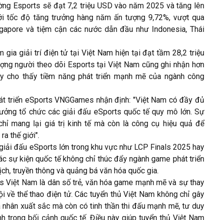
rường Esports sẽ đạt 7,2 triệu USD vào năm 2025 và tăng lên
ới tốc độ tăng trưởng hàng năm ấn tượng 9,72%, vượt qua
ngapore và tiệm cận các nước dẫn đầu như Indonesia, Thái
gia giải trí điện tử tại Việt Nam hiện tại đạt tầm 28,2 triệu
ợng người theo dõi Esports tại Việt Nam cũng ghi nhận hơn
ày cho thấy tiềm năng phát triển mạnh mẽ của ngành công
át triển eSports VNGGames nhận định: "Việt Nam có đầy đủ
 tưởng tổ chức các giải đấu eSports quốc tế quy mô lớn. Sự
hỉ mang lại giá trị kinh tế mà còn là công cụ hiệu quả để
a thế giới".
 giải đấu eSports lớn trong khu vực như LCP Finals 2025 hay
ác sự kiện quốc tế không chỉ thúc đẩy ngành game phát triển
ịch, truyền thông và quảng bá văn hóa quốc gia.
ts Việt Nam là dân số trẻ, văn hóa game mạnh mẽ và sự thay
ội về thể thao điện tử. Các tuyển thủ Việt Nam không chỉ gây
 nhân xuất sắc mà còn có tinh thần thi đấu mạnh mẽ, tư duy
nh trong bối cảnh quốc tế. Điều này giúp tuyển thủ Việt Nam