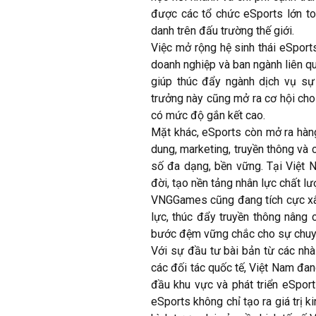
được các tổ chức eSports lớn t
danh trên đấu trường thế giới.
Việc mở rộng hệ sinh thái eSports
doanh nghiệp và ban ngành liên qu
giúp thúc đẩy ngành dịch vụ sự k
trưởng này cũng mở ra cơ hội cho 
có mức độ gắn kết cao.
Mặt khác, eSports còn mở ra hàng 
dung, marketing, truyền thông và
số đa dạng, bền vững. Tại Việt N
đời, tạo nền tảng nhân lực chất l
VNGGames cũng đang tích cực xây
lực, thúc đẩy truyền thông nâng 
bước đệm vững chắc cho sự chuyên
Với sự đầu tư bài bản từ các nhà
các đối tác quốc tế, Việt Nam đan
đầu khu vực và phát triển eSpo
eSports không chỉ tạo ra giá trị 