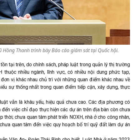
 Hồng Thanh trình bày Báo cáo giám sát tại Quốc hội.
n tại trên, do chính sách, pháp luật trong quản lý thị trường
 thuộc nhiều ngành, lĩnh vực, có nhiều nội dung phức tạp,
đơn vị khác nhau chủ trì với những quan điểm khác nhau về
hiếu sự thống nhất trong quan điểm tiếp cận, xây dựng, thực
luật vẫn là khâu yếu, hiệu quả chưa cao. Các địa phương có
n đến việc chỉ đạo thực hiện các dự án trên địa bàn còn chưa
kịp thời; chưa quan tâm phát triển NOXH, nhà ở cho công nhân,
chưa quan tâm đến việc quy hoạch bố trí quỹ đất làm dự án
uyễn Văn An- Đoàn Thái Bình cho biết, Luật Nhà ở năm 2023