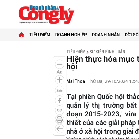
TIÊU ĐIỂM
DOANH NGHIỆP
DOANH NHÂN
ĐỜI SỐ
TIÊU ĐIỂM
SỰ KIỆN BÌNH LUẬN
Hiện thực hóa mục ti
hội
Thứ Ba, 29/10/2024 12:4
Mai Thoa
Tại phiên Quốc hội thảo
quản lý thị trường bất
đoạn 2015-2023," vừa 
thiết của các giải pháp
nhà ở xã hội trong giai 