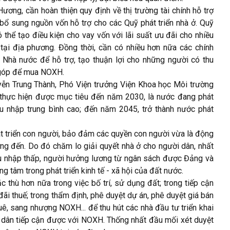
ơng, cần hoàn thiện quy định về thị trường tài chính hỗ trợ
ổ sung nguồn vốn hỗ trợ cho các Quỹ phát triển nhà ở. Quỹ
 thể tạo điều kiện cho vay vốn với lãi suất ưu đãi cho nhiều
tại địa phương. Đồng thời, cần có nhiều hơn nữa các chính
 Nhà nước để hỗ trợ, tạo thuận lợi cho những người có thu
ả góp để mua NOXH.
yễn Trung Thành, Phó Viện trưởng Viện Khoa học Môi trường
 thực hiện được mục tiêu đến năm 2030, là nước đang phát
thu nhập trung bình cao; đến năm 2045, trở thành nước phát
t triển con người, bảo đảm các quyền con người vừa là động
ớng đến. Do đó chăm lo giải quyết nhà ở cho người dân, nhất
u nhập thấp, người hưởng lương từ ngân sách được Đảng và
g tâm trong phát triển kinh tế - xã hội của đất nước.
 thù hơn nữa trong việc bố trí, sử dụng đất; trong tiếp cận
đãi thuế; trong thẩm định, phê duyệt dự án, phê duyệt giá bán
ê, sang nhượng NOXH... để thu hút các nhà đầu tư triển khai
 dân tiếp cận được với NOXH. Thống nhất đầu mối xét duyệt