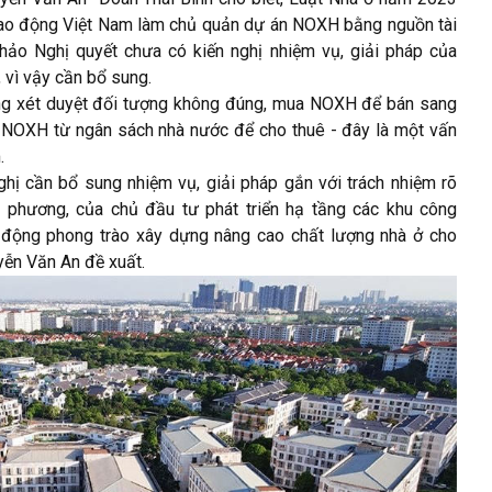
Lao động Việt Nam làm chủ quản dự án NOXH bằng nguồn tài
thảo Nghị quyết chưa có kiến nghị nhiệm vụ, giải pháp của
, vì vậy cần bổ sung.
ạng xét duyệt đối tượng không đúng, mua NOXH để bán sang
 NOXH từ ngân sách nhà nước để cho thuê - đây là một vấn
.
hị cần bổ sung nhiệm vụ, giải pháp gắn với trách nhiệm rõ
a phương, của chủ đầu tư phát triển hạ tầng các khu công
t động phong trào xây dựng nâng cao chất lượng nhà ở cho
yễn Văn An đề xuất.