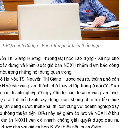
 ĐBQH tỉnh Bà Rịa - Vũng Tàu phát biểu thảo luận.
yễn Thị Giáng Hương, Trường Đại học Lao động - Xã hội cho
 về xây dựng và kiểm soát giá bán NOXH nhằm đảm bảo công
một trong những nội dung quan trọng.
phố Hà Nội, TS. Nguyễn Thị Giáng Hương nêu rõ, thành phố cần
H về các vùng ven thành phố thay vì tập trung ở nội đô. Đưa
ho các doanh nghiệp đồng ý đầu tư các dự án ở vùng ven như:
 có thể tiến hành xây dựng luôn, không phải trả tiền thuê
dự án đang được triển khai thì cần cùng với doanh nghiệp xây
o thông thuận tiện. Điều này sẽ giảm áp lực về NOXH ở khu
hủ dự án NOXH ven đô nhanh chóng giải quyết được đầu ra,
được nhà với giá cả hợp lý, đại biểu nêu quan điểm.