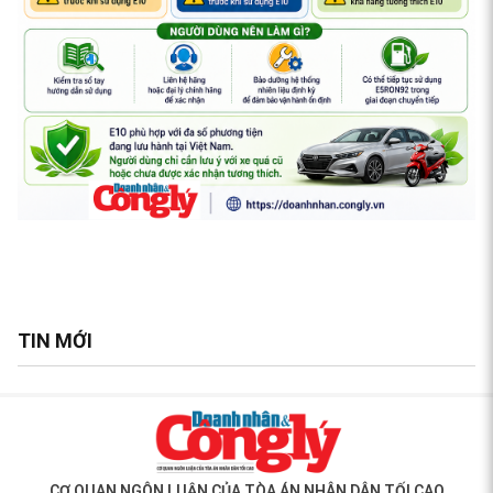
TIN MỚI
CƠ QUAN NGÔN LUẬN CỦA TÒA ÁN NHÂN DÂN TỐI CAO