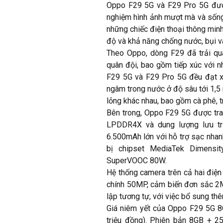
Oppo F29 5G và F29 Pro 5G đượ
nghiệm hình ảnh mượt mà và sốn
những chiếc điện thoại thông minh
độ và khả năng chống nước, bụi và
Theo Oppo, dòng F29 đã trải qu
quân đội, bao gồm tiếp xúc với n
F29 5G và F29 Pro 5G đều đạt x
ngâm trong nước ở độ sâu tới 1,5 
lỏng khác nhau, bao gồm cà phê, t
Bên trong, Oppo F29 5G được tr
LPDDR4X và dung lượng lưu trữ
6.500mAh lớn với hỗ trợ sạc nh
bị chipset MediaTek Dimensi
SuperVOOC 80W.
Hệ thống camera trên cả hai điệ
chính 50MP, cảm biến đơn sắc 2
lập tương tự, với việc bổ sung t
Giá niêm yết của Oppo F29 5G 8
triệu đồng). Phiên bản 8GB + 25