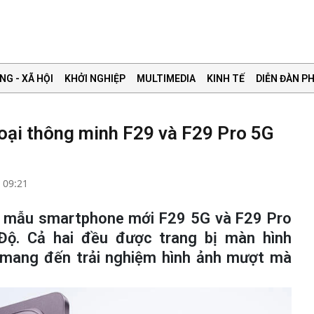
NG - XÃ HỘI
KHỞI NGHIỆP
MULTIMEDIA
KINH TẾ
DIỄN ĐÀN PH
oại thông minh F29 và F29 Pro 5G
 09:21
ai mẫu smartphone mới F29 5G và F29 Pro
 Độ. Cả hai đều được trang bị màn hình
ang đến trải nghiệm hình ảnh mượt mà