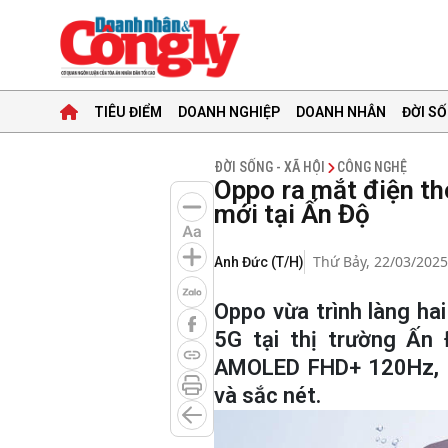
TIÊU ĐIỂM
DOANH NGHIỆP
DOANH NHÂN
ĐỜI SỐ
ĐỜI SỐNG - XÃ HỘI
CÔNG NGHỆ
Oppo ra mắt điện th
mới tại Ấn Độ
Thứ Bảy, 22/03/2025
Anh Đức (T/H)
Oppo vừa trình làng h
5G tại thị trường Ấn
AMOLED FHD+ 120Hz, m
và sắc nét.