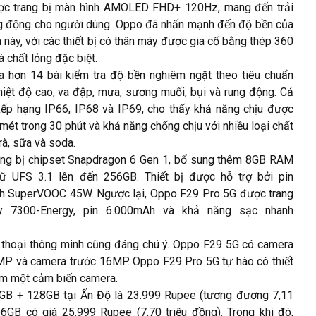
c trang bị màn hình AMOLED FHD+ 120Hz, mang đến trải
g động cho người dùng. Oppo đã nhấn mạnh đến độ bền của
 này, với các thiết bị có thân máy được gia cố bằng thép 360
 chất lỏng đặc biệt.
a hơn 14 bài kiểm tra độ bền nghiêm ngặt theo tiêu chuẩn
hiệt độ cao, va đập, mưa, sương muối, bụi và rung động. Cả
ếp hạng IP66, IP68 và IP69, cho thấy khả năng chịu được
mét trong 30 phút và khả năng chống chịu với nhiều loại chất
rà, sữa và soda.
ang bị chipset Snapdragon 6 Gen 1, bổ sung thêm 8GB RAM
 UFS 3.1 lên đến 256GB. Thiết bị được hỗ trợ bởi pin
anh SuperVOOC 45W. Ngược lại, Oppo F29 Pro 5G được trang
ty 7300-Energy, pin 6.000mAh và khả năng sạc nhanh
n thoại thông minh cũng đáng chú ý. Oppo F29 5G có camera
MP và camera trước 16MP. Oppo F29 Pro 5G tự hào có thiết
hêm một cảm biến camera.
GB + 128GB tại Ấn Độ là 23.999 Rupee (tương đương 7,11
6GB có giá 25.999 Rupee (7,70 triệu đồng). Trong khi đó,