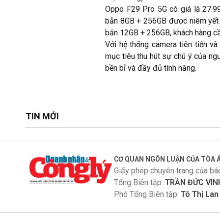
Oppo F29 Pro 5G có giá là 27.9
bản 8GB + 256GB được niêm yết 
bản 12GB + 256GB, khách hàng cần
Với hệ thống camera tiên tiến v
mục tiêu thu hút sự chú ý của ng
bền bỉ và đầy đủ tính năng.
TIN MỚI
CƠ QUAN NGÔN LUẬN CỦA TÒA Á
Giấy phép chuyên trang của bá
Tổng Biên tập:
TRẦN ĐỨC VIN
Phó Tổng Biên tập:
Tô Thị La