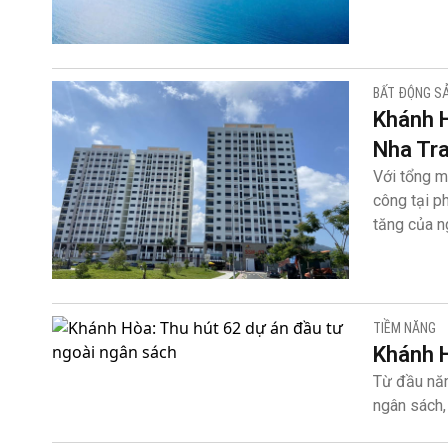
BẤT ĐỘNG S
Khánh H
Nha Tr
Với tổng m
công tại p
tăng của n
TIỀM NĂNG
Khánh H
Từ đầu năm
ngân sách,