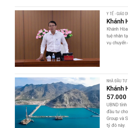
Y TẾ - GIÁO 
Khánh H
Khánh Hòa 
tuệ nhân t
vụ chuyển 
NHÀ ĐẦU TƯ
Khánh H
57.000
UBND tỉnh 
đầu tư cho
Group và S
tỷ đô này.