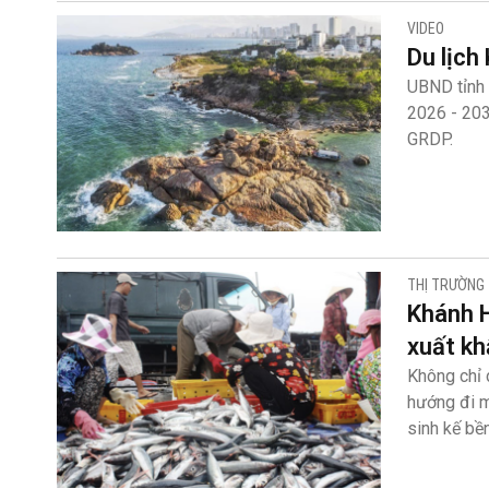
VIDEO
Du lịch
UBND tỉnh 
2026 - 20
GRDP.
THỊ TRƯỜNG
Khánh H
xuất kh
Không chỉ 
hướng đi m
sinh kế bề