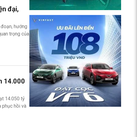
ện đại,
i đoạn, hướng
quan trọng của
n 14.000
ạt 14.050 tỷ
 phục hồi và