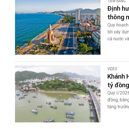
TIỀM NĂNG
Định hư
thông 
Quy hoạch 
tới xây dự
cả nước và
VIDEO
Khánh H
tỷ đồn
Quý I/2026
đồng, bằng
tăng trưởn