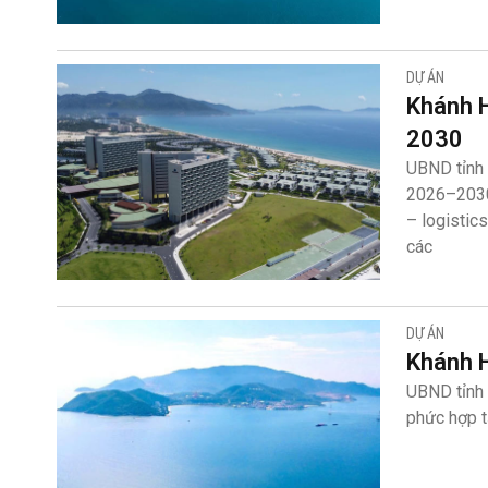
DỰ ÁN
Khánh H
2030
UBND tỉnh 
2026–2030,
– logistic
các
DỰ ÁN
Khánh H
UBND tỉnh 
phức hợp t