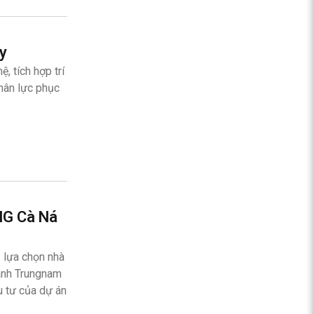
ạy
, tích hợp trí
hân lực phục
LNG Cà Ná
 lựa chọn nhà
danh Trungnam
u tư của dự án