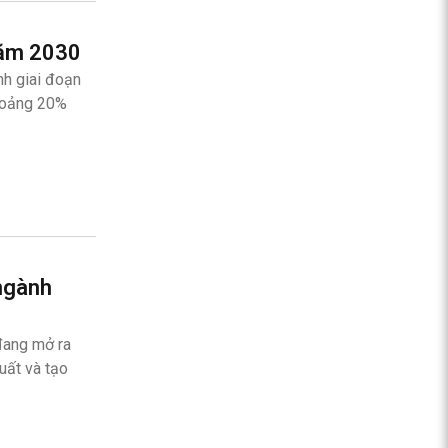
năm 2030
nh giai đoạn
khoảng 20%
 ngành
đang mở ra
uất và tạo