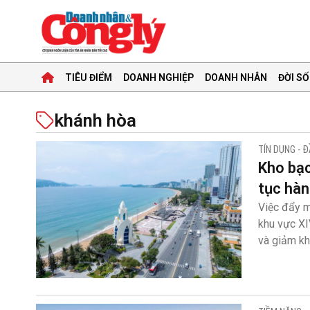
TIÊU ĐIỂM
DOANH NGHIỆP
DOANH NHÂN
ĐỜI SỐ
khánh hòa
TÍN DỤNG - 
Kho bạc
tục hàn
Việc đẩy m
khu vực XI
và giảm kh