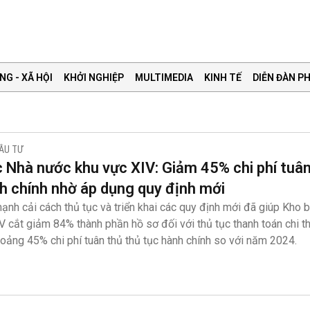
NG - XÃ HỘI
KHỞI NGHIỆP
MULTIMEDIA
KINH TẾ
DIỄN ĐÀN PH
ĐẦU TƯ
 Nhà nước khu vực XIV: Giảm 45% chi phí tuân
h chính nhờ áp dụng quy định mới
ạnh cải cách thủ tục và triển khai các quy định mới đã giúp Kho
V cắt giảm 84% thành phần hồ sơ đối với thủ tục thanh toán chi 
oảng 45% chi phí tuân thủ thủ tục hành chính so với năm 2024.