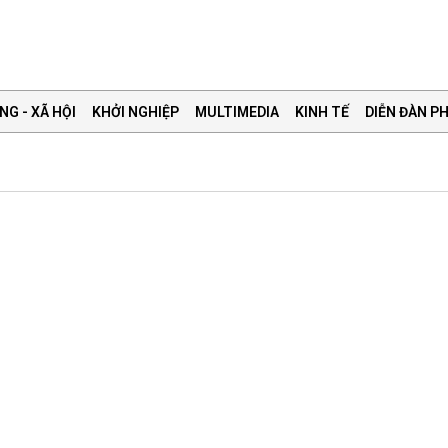
NG - XÃ HỘI
KHỞI NGHIỆP
MULTIMEDIA
KINH TẾ
DIỄN ĐÀN PH