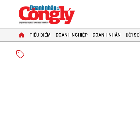
TIÊU ĐIỂM
DOANH NGHIỆP
DOANH NHÂN
ĐỜI SỐ