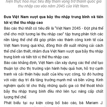
hiện thực hóa mục tiêu đầy tham vọng trở thành quốc gia
thu nhập cao vào năm 2045 của Việt Nam.
Đưa Việt Nam vượt qua bẫy thu nhập trung bình và tiến
tới vị thế thu nhập cao
Báo cáo thứ nhất có tiêu đề là “Việt Nam 2045 - Đột phá thể
chế cho một tương lai thu nhập cao” tập trung phân tích các
nền tảng thể chế đã góp phần vào thành công kinh tế của
Việt Nam trong quá khứ, đồng thời đề xuất những cải cách
thể chế cần thiết, nhằm đưa Việt Nam vượt qua bẫy thu nhập
trung bình và tiến tới vị thế thu nhập cao.
Báo cáo khẳng định, Việt Nam cần xây dựng các thể chế tạo
thuận lợi cho thị trường vận hành hiệu quả hơn, hỗ trợ cạnh
tranh và cải thiện hiệu suất của khu vực công, từ đó hướng
với việc duy trì đà tăng trưởng mạnh mẽ và bền vững. Kinh
nghiệm quốc tế cho thấy, những quốc gia có thể thoát khỏi
bẫy thu nhập trung bình đều nhờ liên tục nâng cấp chất
lượng thể chế.
Phát biểu tại sự kiện công bố báo cáo, bà Mariam J.