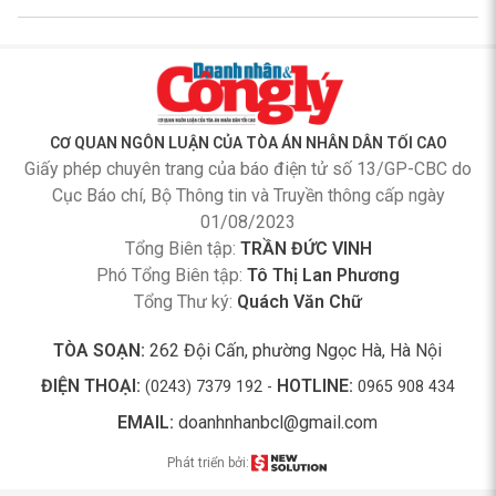
CƠ QUAN NGÔN LUẬN CỦA TÒA ÁN NHÂN DÂN TỐI CAO
Giấy phép chuyên trang của báo điện tử số 13/GP-CBC do
Cục Báo chí, Bộ Thông tin và Truyền thông cấp ngày
01/08/2023
Tổng Biên tập:
TRẦN ĐỨC VINH
Phó Tổng Biên tập:
Tô Thị Lan Phương
Tổng Thư ký:
Quách Văn Chữ
TÒA SOẠN:
262 Đội Cấn, phường Ngọc Hà, Hà Nội
ĐIỆN THOẠI:
HOTLINE:
(0243) 7379 192 -
0965 908 434
EMAIL:
doanhnhanbcl@gmail.com
Phát triển bởi: