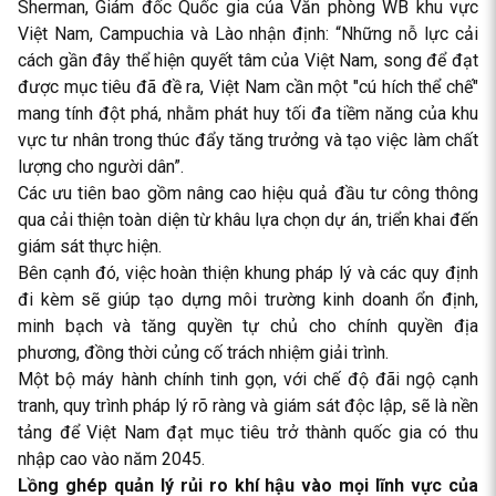
Sherman, Giám đốc Quốc gia của Văn phòng WB khu vực
Việt Nam, Campuchia và Lào nhận định: “Những nỗ lực cải
cách gần đây thể hiện quyết tâm của Việt Nam, song để đạt
được mục tiêu đã đề ra, Việt Nam cần một "cú hích thể chế"
mang tính đột phá, nhằm phát huy tối đa tiềm năng của khu
vực tư nhân trong thúc đẩy tăng trưởng và tạo việc làm chất
lượng cho người dân”.
Các ưu tiên bao gồm nâng cao hiệu quả đầu tư công thông
qua cải thiện toàn diện từ khâu lựa chọn dự án, triển khai đến
giám sát thực hiện.
Bên cạnh đó, việc hoàn thiện khung pháp lý và các quy định
đi kèm sẽ giúp tạo dựng môi trường kinh doanh ổn định,
minh bạch và tăng quyền tự chủ cho chính quyền địa
phương, đồng thời củng cố trách nhiệm giải trình.
Một bộ máy hành chính tinh gọn, với chế độ đãi ngộ cạnh
tranh, quy trình pháp lý rõ ràng và giám sát độc lập, sẽ là nền
tảng để Việt Nam đạt mục tiêu trở thành quốc gia có thu
nhập cao vào năm 2045.
L
ồng ghép quản lý rủi ro khí hậu vào mọi lĩnh vực của