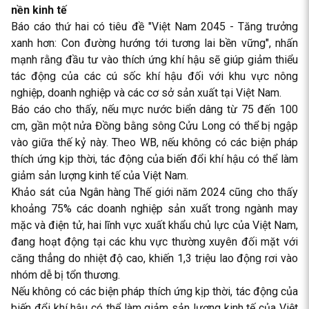
nền kinh tế
Báo cáo thứ hai có tiêu đề "Việt Nam 2045 - Tăng trưởng
xanh hơn: Con đường hướng tới tương lai bền vững", nhấn
mạnh rằng đầu tư vào thích ứng khí hậu sẽ giúp giảm thiểu
tác động của các cú sốc khí hậu đối với khu vực nông
nghiệp, doanh nghiệp và các cơ sở sản xuất tại Việt Nam.
Báo cáo cho thấy, nếu mực nước biển dâng từ 75 đến 100
cm, gần một nửa Đồng bằng sông Cửu Long có thể bị ngập
vào giữa thế kỷ này. Theo WB, nếu không có các biện pháp
thích ứng kịp thời, tác động của biến đổi khí hậu có thể làm
giảm sản lượng kinh tế của Việt Nam.
Khảo sát của Ngân hàng Thế giới năm 2024 cũng cho thấy
khoảng 75% các doanh nghiệp sản xuất trong ngành may
mặc và điện tử, hai lĩnh vực xuất khẩu chủ lực của Việt Nam,
đang hoạt động tại các khu vực thường xuyên đối mặt với
căng thẳng do nhiệt độ cao, khiến 1,3 triệu lao động rơi vào
nhóm dễ bị tổn thương.
Nếu không có các biện pháp thích ứng kịp thời, tác động của
biến đổi khí hậu có thể làm giảm sản lượng kinh tế của Việt