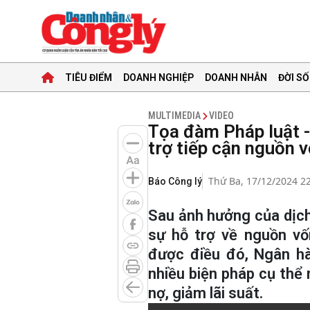
TIÊU ĐIỂM
DOANH NGHIỆP
DOANH NHÂN
ĐỜI SỐ
MULTIMEDIA
VIDEO
Tọa đàm Pháp luật -
trợ tiếp cận nguồn 
Thứ Ba, 17/12/2024 2
Báo Công lý
Sau ảnh hưởng của dịch
sự hỗ trợ về nguồn vố
được điều đó, Ngân h
nhiều biện pháp cụ thể n
nợ, giảm lãi suất.