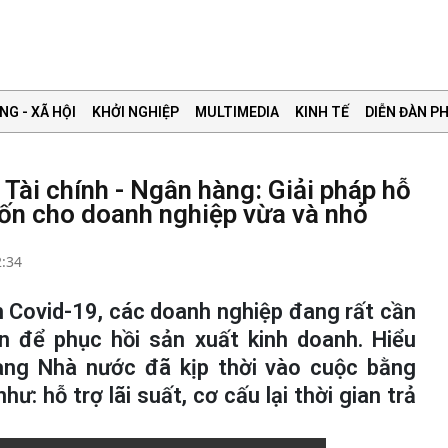
NG - XÃ HỘI
KHỞI NGHIỆP
MULTIMEDIA
KINH TẾ
DIỄN ĐÀN PH
 Tài chính - Ngân hàng: Giải pháp hỗ
vốn cho doanh nghiệp vừa và nhỏ
2:34
 Covid-19, các doanh nghiệp đang rất cần
n để phục hồi sản xuất kinh doanh. Hiểu
àng Nhà nước đã kịp thời vào cuộc bằng
hư: hỗ trợ lãi suất, cơ cấu lại thời gian trả