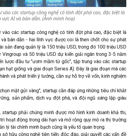
vào các startup công nghệ có tính đột phá cao, đặc biệt là
h vực AI và bán dẫn. (Ảnh minh hoạ)
ào các startup công nghệ có tính đột phá cao, đặc biệt là
I) và bán dẫn - hai lĩnh vực được coi là then chốt cho sự phát
ng tài sản đang quản lý là 150 triệu USD, trong đó 100 triệu USD
từ Vingroup và 50 triệu USD dự kiến giải ngân trong 3-5 năm
́n lược đầu tư "ươm mầm từ gốc", tập trung vào các startup
̣n hạt giống và giai đoạn Series A). Đây là giai đoạn mà các
̀nh và phát triển ý tưởng, cần sự hỗ trợ về vốn, kinh nghiệm
chọn mặt gửi vàng", startup cần đáp ứng những tiêu chí khắt
vững, sản phẩm, dịch vụ đột phá, và đội ngũ sáng lập giàu
ng, startup phải chứng minh được mô hình kinh doanh khả thi,
 trì hoạt động trong dài hạn và mở rộng quy mô ra thị trường
̉n lý tài chính minh bạch cũng là yếu tố quan trọng.
 sở hữu công nghệ tiên tiến, độc đáo, giải quyết các vấn đề