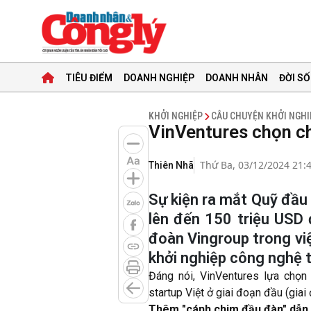
TIÊU ĐIỂM
DOANH NGHIỆP
DOANH NHÂN
ĐỜI SỐ
KHỞI NGHIỆP
CÂU CHUYỆN KHỞI NGHI
VinVentures chọn chiê
Thứ Ba, 03/12/2024 21:
Thiên Nhã
Sự kiện ra mắt Quỹ đầu
lên đến 150 triệu USD 
đoàn Vingroup trong việc 
khởi nghiệp công nghệ t
Đáng nói, VinVentures lựa chọn c
startup Việt ở giai đoạn đầu (giai
Thêm "cánh chim đầu đàn" dẫn d