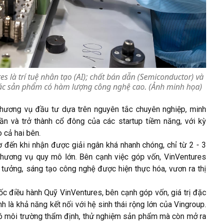
s là trí tuệ nhân tạo (AI); chất bán dẫn (Semiconductor) và
ác sản phẩm có hàm lượng công nghệ cao. (Ảnh minh họa)
thương vụ đầu tư dựa trên nguyên tắc chuyên nghiệp, minh
 và trở thành cổ đông của các startup tiềm năng, với kỳ
o cả hai bên.
̛ đến khi nhận được giải ngân khá nhanh chóng, chỉ từ 2 - 3
c thương vụ quy mô lớn. Bên cạnh việc góp vốn, VinVentures
́ tưởng, sáng tạo công nghệ được hiện thực hóa, vươn ra thị
c điều hành Quỹ VinVentures, bên cạnh góp vốn, giá trị đặc
là khả năng kết nối với hệ sinh thái rộng lớn của Vingroup.
ó môi trường thẩm định, thử nghiệm sản phẩm mà còn mở ra