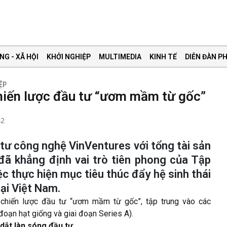
NG - XÃ HỘI
KHỞI NGHIỆP
MULTIMEDIA
KINH TẾ
DIỄN ĐÀN PH
ỆP
́n lược đầu tư “ươm mầm từ gốc”
42
 tư công nghệ VinVentures với tổng tài sản
đã khẳng định vai trò tiên phong của Tập
thực hiện mục tiêu thúc đẩy hệ sinh thái
ại Việt Nam.
hiến lược đầu tư “ươm mầm từ gốc”, tập trung vào các
 đoạn hạt giống và giai đoạn Series A).
ắt làn sóng đầu tư